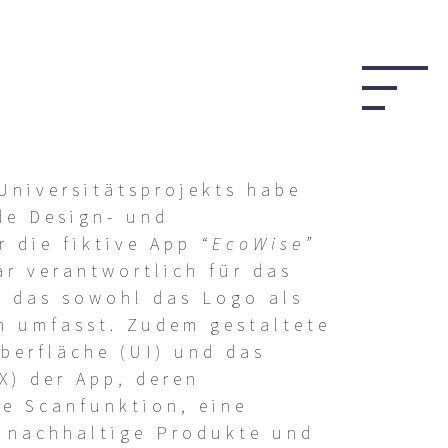
Universitätsprojekts habe
de Design- und
r die fiktive App
“EcoWise”
ar verantwortlich für das
, das sowohl das Logo als
n umfasst. Zudem gestaltete
berfläche (UI) und das
X) der App, deren
ie Scanfunktion, eine
r nachhaltige Produkte und