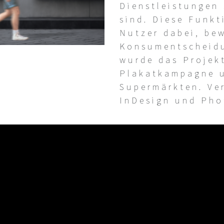
Dienstleistungen
sind. Diese Funkt
Nutzer dabei, be
Konsumentscheidu
wurde das Projekt
Plakatkampagne 
Supermärkten. Ve
InDesign und Pho