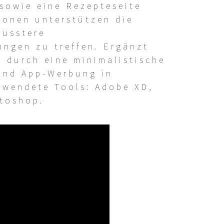
 sowie eine Rezepteseite
ionen unterstützen die
wusstere
ngen zu treffen. Ergänzt
 durch eine minimalistische
und App-Werbung in
rwendete Tools: Adobe XD,
toshop.